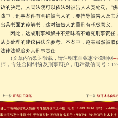
诉的决定。人民法院可以依法对被告人从宽处罚。”
践中，刑事案件有明确被害人的，要指导被告人及其
出具书面的谅解书，这对被告人的量刑有积极意义。
因此，达成刑事和解并不意味着不追究刑事责任
从宽处理的建议供法院参考。本案中，赵某虽然被取
法律法规追究其刑事责任。
（文章内容欢迎转载，请注明来自张惠全律师网
ww
师，专注合同纠纷及刑事辩护，电话微信同号：15919
上一条:
正当防卫随笔
下一条:
谈范冰冰偷逃
佛山市南海区桂城庆怡路7号乐怡海创大厦26楼 电话：15919039061 邮箱：wzb104@12
15 佛山刑事律师|张惠全律师-专注于刑事辩护 版权所有 备案号：
粤ICP备16045908号
技术支持