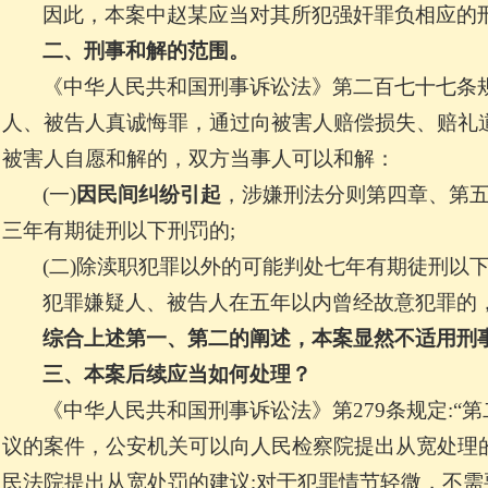
因此，本案中赵某应当对其所犯强奸罪负相应的
二、刑事和解的范围。
《中华人民共和国刑事诉讼法》第二百七十七条规
人、被告人真诚悔罪，通过向被害人赔偿损失、赔礼
被害人自愿和解的，双方当事人可以和解：
(
一)
因民间纠纷引起
，涉嫌刑法分则第四章、第
三年有期徒刑以下刑罚的;
(
二)除渎职犯罪以外的可能判处七年有期徒刑以
犯罪嫌疑人、被告人在五年以内曾经故意犯罪的
综合上述第一、第二的阐述，本案显然不适用刑
三、本案后续应当如何处理？
《中华人民共和国刑事诉讼法》第279条规定:“
第
议的案件，公安机关可以向人民检察院提出从宽处理
民法院提出从宽处罚的建议;对于犯罪情节轻微，不