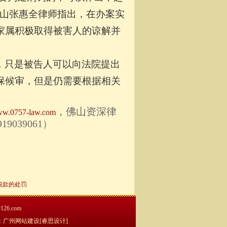
佛山张惠全律师指出，在办案实
家属积极取得被害人的谅解并
，只是被告人可以向法院提出
保候审，但是仍需要根据相关
，佛山资深律
w.0757-law.com
039061
）
税款的处罚
6.com
：
广州网站建设
[睿思设计]