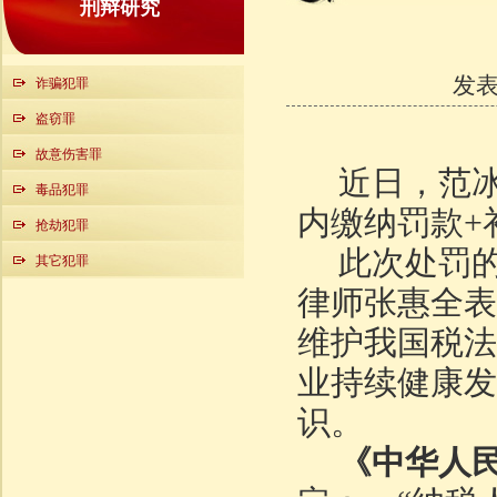
刑辩研究
发表时
诈骗犯罪
盗窃罪
故意伤害罪
近日，范
毒品犯罪
内缴纳罚款+
抢劫犯罪
此次处罚
其它犯罪
律师张惠全表
维护我国税法
业持续健康发
识。
《中华人